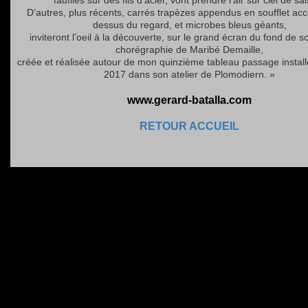
faufilés sur des fils d’acier, vont prendre l’air sur ciel de sa
D’autres, plus récents, carrés trapèzes appendus en soufflet ac
dessus du regard, et microbes bleus géants,
inviteront l’oeil à la découverte, sur le grand écran du fond de s
chorégraphie de Maribé Demaille,
créée et réalisée autour de mon quinzième tableau passage install
2017 dans son atelier de Plomodiern. »
www.gerard-batalla.com
RETOUR ACCUEIL